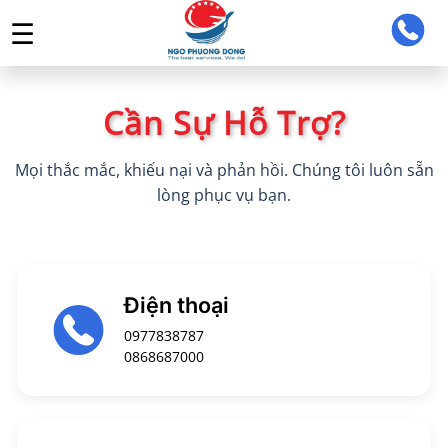
☰
TRANG CHỦ
Cần Sự Hỗ Trợ?
GIỚI THIỆU
TOUR DU LỊCH
Mọi thắc mắc, khiếu nại và phản hồi. Chúng tôi luôn sẵn
TIN TỨC
lòng phục vụ bạn.
LIÊN HỆ
ĐĂNG NHẬP ĐẠI LÝ
Điện thoại
0977838787
0868687000