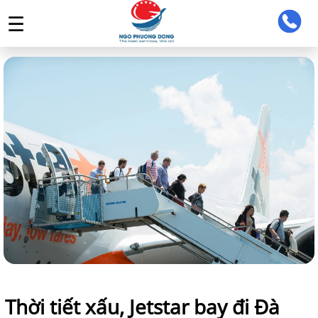
☰
TRANG CHỦ
GIỚI THIỆU
TOUR DU LỊCH
TIN TỨC
LIÊN HỆ
ĐĂNG NHẬP ĐẠI LÝ
Thời tiết xấu, Jetstar bay đi Đà