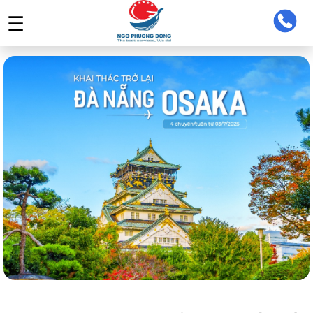
☰
TRANG CHỦ
GIỚI THIỆU
TOUR DU LỊCH
TIN TỨC
LIÊN HỆ
ĐĂNG NHẬP ĐẠI LÝ